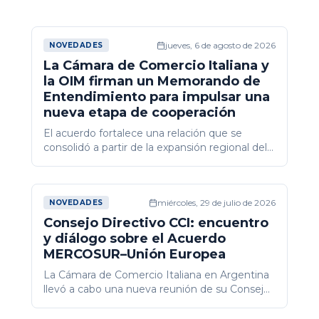
Modalidad: Presencial | Cupos limitados 📍
Lugar: Cámara de Comercio Italiana en la
República Argentina Durante el encuentro
jueves, 6 de agosto de 2026
NOVEDADES
abordaremos: - Qué es y qué no es
La Cámara de Comercio Italiana y
Networking. - La tarjeta corporativa no sos
la OIM firman un Memorando de
vos. - ¿Qué tipo de networker sos? -
Entendimiento para impulsar una
Construí tu red antes de necesitarla. - ¿Cuál
nueva etapa de cooperación
es tu propuesta de valor? Armá tu canvas. -
Los principales errores del networking. -
El acuerdo fortalece una relación que se
Consejos para interactuar en eventos. - El
consolidó a partir de la expansión regional del
mito de tener que ser extrovertido para
Proyecto FÉNIX y sienta las bases para
hacer networking. La propuesta es que
desarrollar nuevas iniciativas conjuntas de
puedas inspirarte, incorporar nuevas
alcance regional.
herramientas y llevarte recursos prácticos
miércoles, 29 de julio de 2026
NOVEDADES
para potenciar tus vínculos profesionales y
Consejo Directivo CCI: encuentro
empezar a construir tu red desde hoy.
y diálogo sobre el Acuerdo
ACTIVIDAD EXCLUSIVA PARA SOCIOS DE
MERCOSUR–Unión Europea
LA CÁMARA ITALIANA
La Cámara de Comercio Italiana en Argentina
llevó a cabo una nueva reunión de su Consejo
Directivo, que contó con la participación
especial de la Dra. María Victoria Pavicich,