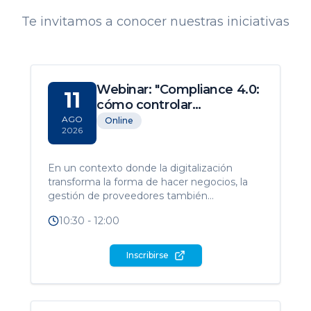
Te invitamos a conocer nuestras iniciativas
Webinar: "Compliance 4.0:
11
cómo controlar
proveedores en entornos
AGO
Online
2026
cada vez más
digitalizados"
En un contexto donde la digitalización
transforma la forma de hacer negocios, la
gestión de proveedores también
evoluciona. Hoy, el compliance ya no se
10:30 - 12:00
limita a la revisión de documentos o
certificados, sino que incorpora el análisis
inteligente de datos para identificar riesgos,
Inscribirse
fortalecer la toma de decisiones y anticipar
posibles contingencias. Desde la Cámara
Italiana, te invitamos a participar de este
encuentro, coorganizado junto al Estudio