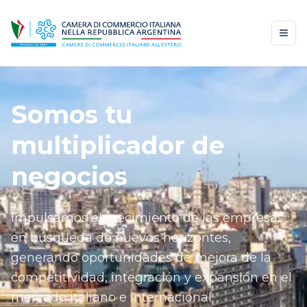
Somos tu
multiplicador de
negocios
Impulsamos el crecimiento de las empresas
en búsqueda de nuevos horizontes,
generando oportunidades de mejora de la
competitividad, integración y expansión en el
mercado italiano e internacional.