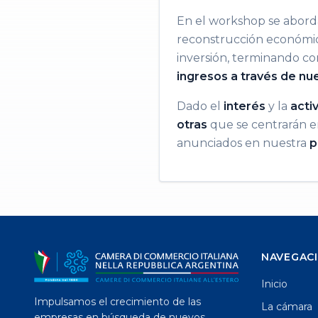
En el workshop se abord
reconstrucción económica 
inversión, terminando co
ingresos a través de nu
Dado el
interés
y la
acti
otras
que se centrarán e
anunciados en nuestra
p
NAVEGAC
Inicio
Impulsamos el crecimiento de las
La cámara
empresas en búsqueda de nuevos