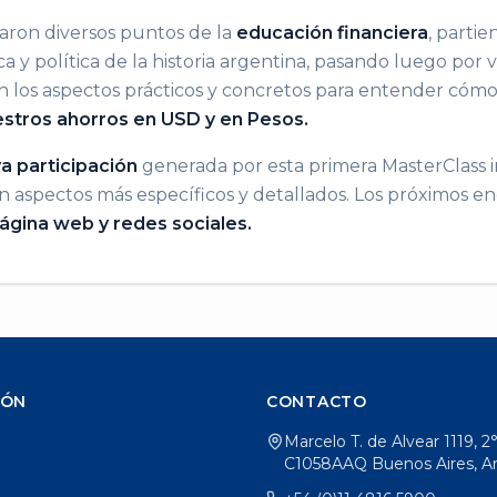
aron diversos puntos de la
educación financiera
, parti
y política de la historia argentina, pasando luego por ve
n los aspectos prácticos y concretos para entender cóm
estros ahorros en USD y en Pesos.
va participación
generada por esta primera MasterClass i
n aspectos más específicos y detallados. Los próximos e
ágina web y redes sociales.
IÓN
CONTACTO
Marcelo T. de Alvear 1119, 2
C1058AAQ Buenos Aires, A