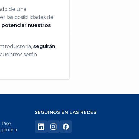
endo de una
r las posibilidades de
o
potenciar nuestros
ntroductoria,
seguirán
ncuentros serán
SEGUINOS EN LAS REDES
° Piso
rgentina