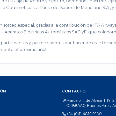
 de La Caja de Ahorro y Seguro, bombones Baci Perugin
la Gourmet, pasta Paese dei Sapori de Meridione S.A., y m
sorteo especial, gracias a la contribución de ITA Airway
EA – Aparatos Eléctricos Automáticos SACIyF, que colaboró
participantes y patrocinadores por hacer de este torneo
mente el próximo año!
IÓN
CONTACTO
Marcelo T. de Alvear 1119, 2
C1058AAQ Buenos Aires, A
+54 (0)11 4816 5900