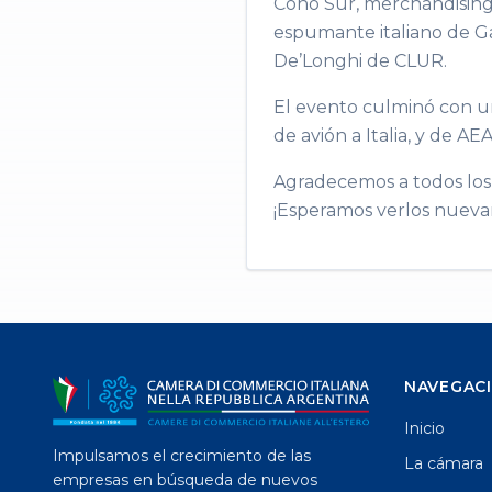
Cono Sur, merchandising
espumante italiano de Ga
De’Longhi de CLUR.
El evento culminó con un 
de avión a Italia, y de A
Agradecemos a todos los 
¡Esperamos verlos nueva
NAVEGAC
Inicio
Impulsamos el crecimiento de las
La cámara
empresas en búsqueda de nuevos