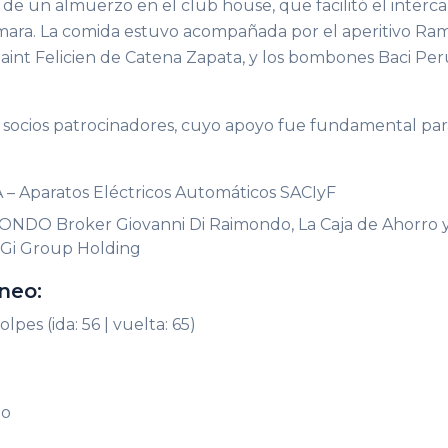
n de un almuerzo en el club house, que facilitó el inter
ámara. La comida estuvo acompañada por el aperitivo Ra
o Saint Felicien de Catena Zapata, y los bombones Baci P
ocios patrocinadores, cuyo apoyo fue fundamental para 
A – Aparatos Eléctricos Automáticos SACIyF
MONDO Broker Giovanni Di Raimondo, La Caja de Ahorro 
 Gi Group Holding
neo:
olpes (ida: 56 | vuelta: 65)
do