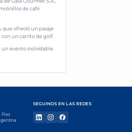
a de Gala Gourmet S.A.,
olinillos de café
s, que ofreció un pasaje
 con un carrito de golf.
 un evento inolvidable.
SEGUINOS EN LAS REDES
° Piso
rgentina