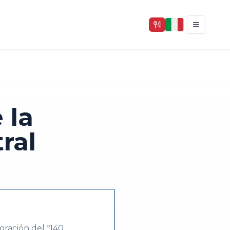
 la
ral
oración del º140