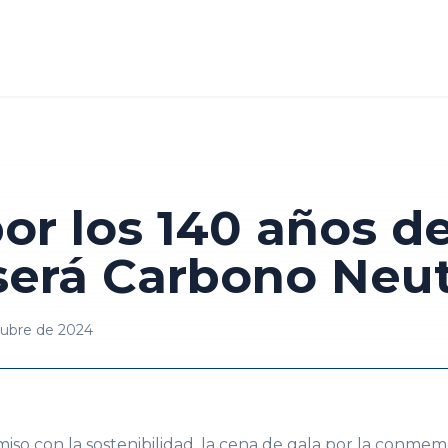
or los 140 años de
erá Carbono Neut
tubre de 2024
so con la sostenibilidad, la cena de gala por la conmem