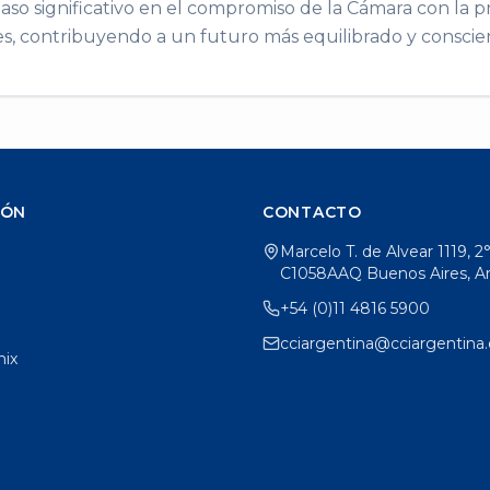
paso significativo en el compromiso de la Cámara con la 
es, contribuyendo a un futuro más equilibrado y conscie
IÓN
CONTACTO
Marcelo T. de Alvear 1119, 2
C1058AAQ Buenos Aires, A
+54 (0)11 4816 5900
cciargentina@cciargentina.
ix